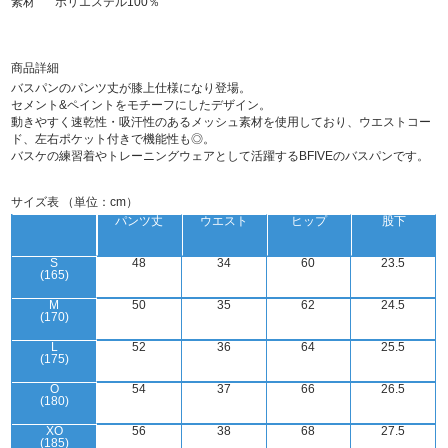
素材
ポリエステル100％
商品詳細
バスパンのパンツ丈が膝上仕様になり登場。
セメント&ペイントをモチーフにしたデザイン。
動きやすく速乾性・吸汗性のあるメッシュ素材を使用しており、ウエストコー
ド、左右ポケット付きで機能性も◎。
バスケの練習着やトレーニングウェアとして活躍するBFIVEのバスパンです。
サイズ表 （単位：cm）
パンツ丈
ウエスト
ヒップ
股下
S
48
34
60
23.5
(165)
M
50
35
62
24.5
(170)
L
52
36
64
25.5
(175)
O
54
37
66
26.5
(180)
XO
56
38
68
27.5
(185)