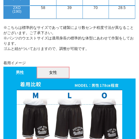
2XO
58
39
70
28.5
(190)
※こちらは標準的なサイズであって縫製により数センチ程度寸法が異なること
がございます。ご了承下さい。
※パンツのウエストサイズは適用身長の標準的な体型にあわせて作製をしてお
ります。
ゴムと紐がついておりますので、調整が可能です。
着用イメージ
男性
女性