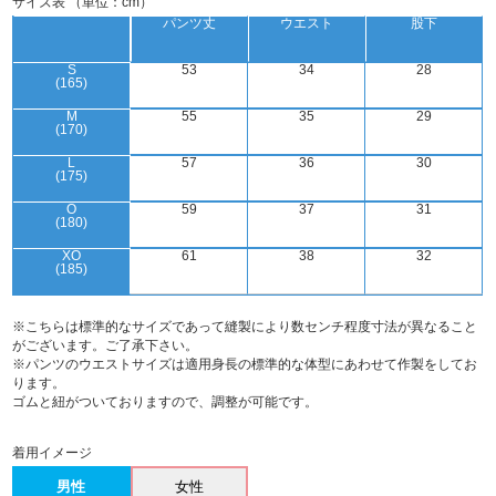
サイズ表 （単位：cm）
パンツ丈
ウエスト
股下
S
53
34
28
(165)
M
55
35
29
(170)
L
57
36
30
(175)
O
59
37
31
(180)
XO
61
38
32
(185)
※こちらは標準的なサイズであって縫製により数センチ程度寸法が異なること
がございます。ご了承下さい。
※パンツのウエストサイズは適用身長の標準的な体型にあわせて作製をしてお
ります。
ゴムと紐がついておりますので、調整が可能です。
着用イメージ
男性
女性