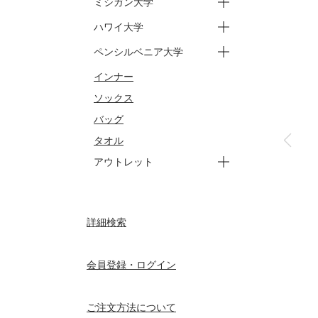
ミシガン大学
ートップス
ーパンツ
ージュニア トップス
ージュニア パンツ
ハワイ大学
ースウェット
ーバッグ
ータオル
ートップス
ーパンツ
ペンシルベニア大学
ートップス
ーパンツ
インナー
ートップス
ーパンツ
ソックス
バッグ
タオル
アウトレット
ートップス
ーパンツ
ーアウター
ージュニア
ーセサミストリート トップ
ーセサミストリート パンツ
ーセサミストリート ジュニ
詳細検索
ーセサミストリート ジュニ
ス
ア トップス
ア パンツ
会員登録・ログイン
ご注文方法について