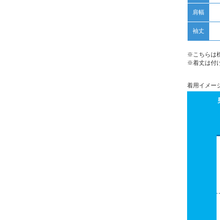
肩幅
袖丈
※こちらは
※着丈は付
着用イメー