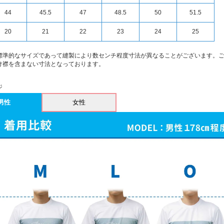
44
45.5
47
48.5
50
51.5
20
21
22
23
24
25
標準的なサイズであって縫製により数センチ程度寸法が異なることがございます。
け襟を含まない寸法となっております。
ジ
男性
女性