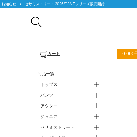
お知らせ
セサミストリート 2026/GAMEシリーズ販売開始
カート
10,0
商品一覧
トップス
パンツ
ープラクティスシャツ(半袖)
ープラクティスシャツ(長袖)
ーTシャツ・ポロシャツ
ータンクトップ・ノースリ
アウター
ースウェット・パーカー
ーバスパン
ーブ
ーショートパンツ
ーロングパンツ
ジュニア
ージャケット
ー上下セット
セサミストリート
ートップス
ーパンツ