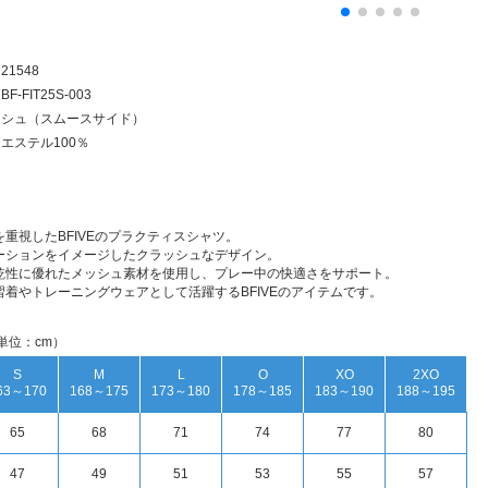
21548
BF-FIT25S-003
ッシュ（スムースサイド）
エステル100％
重視したBFIVEのプラクティスシャツ。
ーションをイメージしたクラッシュなデザイン。
乾性に優れたメッシュ素材を使用し、プレー中の快適さをサポート。
習着やトレーニングウェアとして活躍するBFIVEのアイテムです。
単位：cm）
S
M
L
O
XO
2XO
63～170
168～175
173～180
178～185
183～190
188～195
65
68
71
74
77
80
47
49
51
53
55
57