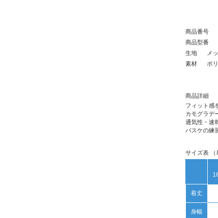
商品番号
商品型番
生地
メ
素材
ポリ
商品詳細
フィット感を
カモグラデ
通気性・速
バスケの練
サイズ表 （
1
着丈
身幅