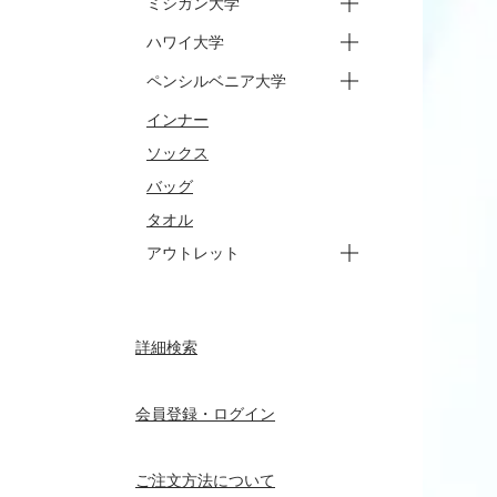
ミシガン大学
ートップス
ーパンツ
ージュニア トップス
ージュニア パンツ
ハワイ大学
ースウェット
ーバッグ
ータオル
ートップス
ーパンツ
ペンシルベニア大学
ートップス
ーパンツ
インナー
ートップス
ーパンツ
ソックス
バッグ
タオル
アウトレット
ートップス
ーパンツ
ーアウター
ージュニア
ーセサミストリート トップ
ーセサミストリート パンツ
ーセサミストリート ジュニ
詳細検索
ーセサミストリート ジュニ
ス
ア トップス
ア パンツ
会員登録・ログイン
ご注文方法について