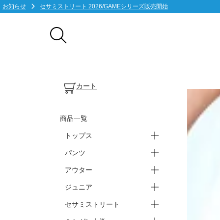
お知らせ
セサミストリート 2026/GAMEシリーズ販売開始
カート
商品一覧
トップス
パンツ
ープラクティスシャツ(半袖)
ープラクティスシャツ(長袖)
ーTシャツ・ポロシャツ
ータンクトップ・ノースリ
アウター
ースウェット・パーカー
ーバスパン
ーブ
ーショートパンツ
ーロングパンツ
ジュニア
ージャケット
ー上下セット
セサミストリート
ートップス
ーパンツ