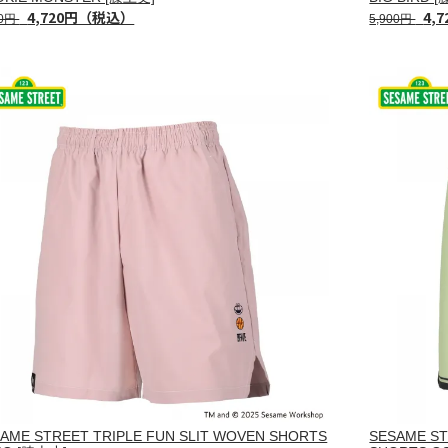
4,720円（税込）
4,
00円
5,900円
AME STREET TRIPLE FUN SLIT WOVEN SHORTS
SESAME S