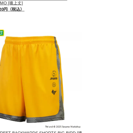
LMO [膝上丈]
720円（税込）
REET BACKWARDS SHORTS BIG BIRD [膝