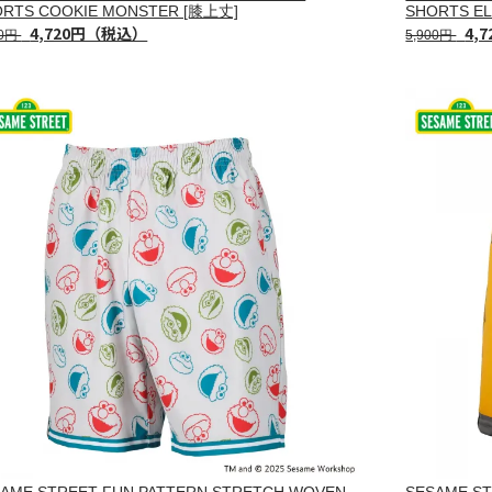
ORTS COOKIE MONSTER [膝上丈]
SHORTS E
4,720円（税込）
4,
00円
5,900円
AME STREET FUN PATTERN STRETCH WOVEN
SESAME ST