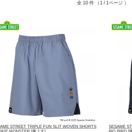
全
10
件 （1 / 1ページ ）
AME STREET TRIPLE FUN SLIT WOVEN SHORTS
SESAME ST
OKIE MONSTER [膝上丈]
BIG BIRD 