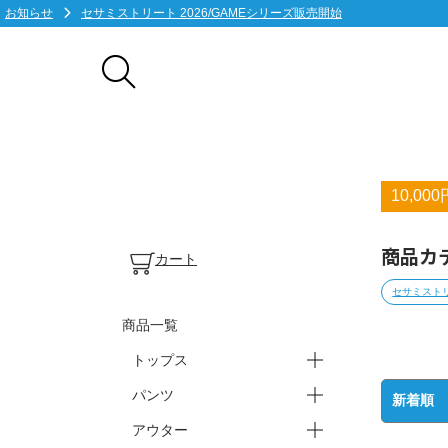
お知らせ
セサミストリート 2026/GAMEシリーズ販売開始
10,0
商品カ
カート
セサミストリ
商品一覧
トップス
パンツ
ープラクティスシャツ(半袖)
ープラクティスシャツ(長袖)
ーTシャツ・ポロシャツ
ータンクトップ・ノースリ
アウター
ースウェット・パーカー
ーバスパン