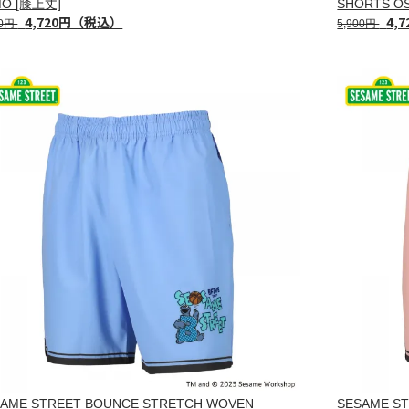
MO [膝上丈]
SHORTS O
4,720円（税込）
4,
00円
5,900円
SAME STREET BOUNCE STRETCH WOVEN
SESAME S