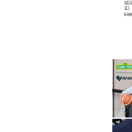
SE
丈]
5,9