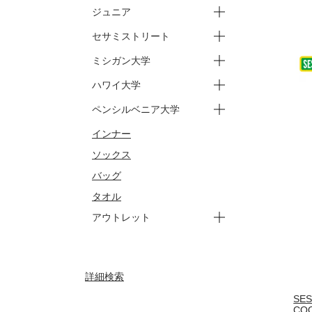
ーブ
ーショートパンツ
ーロングパンツ
ジュニア
ージャケット
ー上下セット
セサミストリート
ートップス
ーパンツ
ミシガン大学
ートップス
ーパンツ
ージュニア トップス
ージュニア パンツ
ハワイ大学
ースウェット
ーバッグ
ータオル
ートップス
ーパンツ
ペンシルベニア大学
ートップス
ーパンツ
インナー
ートップス
ーパンツ
ソックス
バッグ
タオル
アウトレット
ートップス
ーパンツ
ーアウター
ージュニア
ーセサミストリート トップ
ーセサミストリート パンツ
ーセサミストリート ジュニ
詳細検索
ーセサミストリート ジュニ
ス
ア トップス
ア パンツ
SES
CO