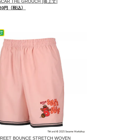
SCAR THE GROUCH [膝上丈]
720円（税込）
TREET BOUNCE STRETCH WOVEN