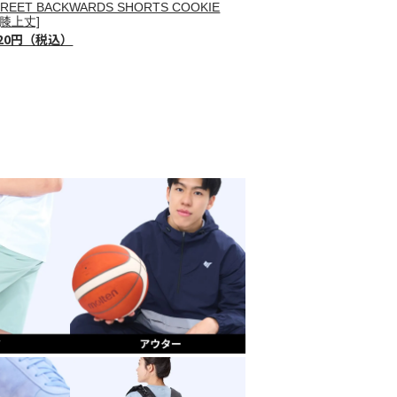
TREET BACKWARDS SHORTS COOKIE
[膝上丈]
720円（税込）