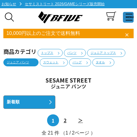
お知らせ
セサミストリート 2026/GAMEシリーズ販売開始
MENU
10,000円以上のご注文で送料無料
商品カテゴリ
トップス
パンツ
ジュニア トップス
ジュニア パンツ
スウェット
バッグ
タオル
SESAME STREET
ジュニア パンツ
1
2
＞
全
21
件 （1 / 2ページ ）