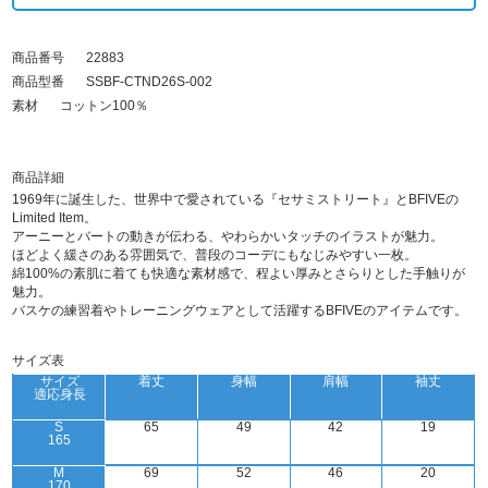
商品番号
22883
商品型番
SSBF-CTND26S-002
素材
コットン100％
商品詳細
1969年に誕生した、世界中で愛されている『セサミストリート』とBFIVEの
Limited Item。
アーニーとバートの動きが伝わる、やわらかいタッチのイラストが魅力。
ほどよく緩さのある雰囲気で、普段のコーデにもなじみやすい一枚。
綿100%の素肌に着ても快適な素材感で、程よい厚みとさらりとした手触りが
魅力。
バスケの練習着やトレーニングウェアとして活躍するBFIVEのアイテムです。
サイズ表
サイズ
着丈
身幅
肩幅
袖丈
適応身長
S
65
49
42
19
165
M
69
52
46
20
170