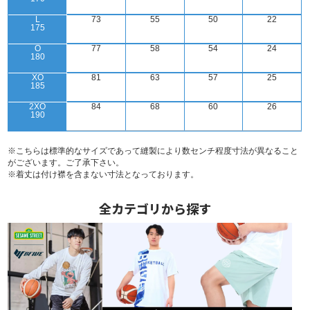
L
73
55
50
22
175
O
77
58
54
24
180
XO
81
63
57
25
185
2XO
84
68
60
26
190
※こちらは標準的なサイズであって縫製により数センチ程度寸法が異なること
がございます。ご了承下さい。
※着丈は付け襟を含まない寸法となっております。
全カテゴリから探す