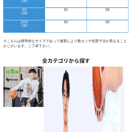
180
XO
82
58
185
2XO
85
60
190
※こちらは標準的なサイズであって縫製により数センチ程度寸法が異なること
がございます。ご了承下さい。
全カテゴリから探す