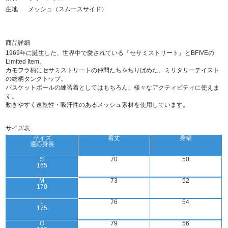
生地
メッシュ（スムースサイド）
商品詳細
1969年に誕生した、世界中で愛されている『セサミストリート』とBFIVEの
Limited Item。
カモフラ柄にセサミストリートの仲間たちをちりばめた、ミリタリーテイスト
の総柄タンクトップ。
バスケットボールの練習着としてはもちろん、様々なアクティビティに使えま
す。
動きやすく速乾性・吸汗性のあるメッシュ素材を使用しています。
サイズ表
サイズ
着丈
身幅
適応身長
S
70
50
165
M
73
52
170
L
76
54
175
O
79
56