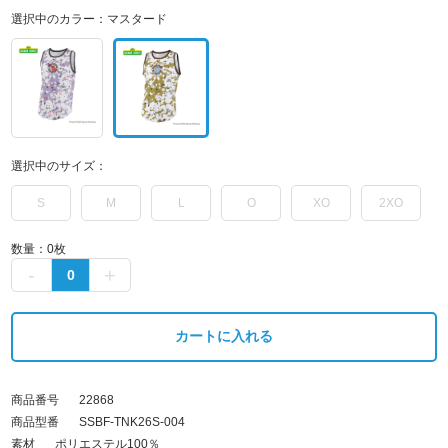
選択中のカラー：
マスタード
選択中のサイズ：
S
M
L
O
XO
2XO
数量：
0
枚
カートに入れる
商品番号
22868
商品型番
SSBF-TNK26S-004
素材
ポリエステル100％