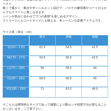
ベスト。
軽くて暖かく、動きやすいシルエット設計で、バスケの練習着やコートの上か
らでもスマートに着こなせます。
シーンや気分に合わせて“2つの表情”を楽しめるデザイン。
ストリートにもコートサイドにも映える、冬シーズンの定番アイテムです。
サイズ表（単位：cm）
着丈
身幅
肩幅
S(165～170)
61.5
54.5
41.5
M(170～175)
63.5
56.5
42.5
L(175～180)
66
58.5
44
O(180～185)
68.5
60.5
45
XO(185～190)
71
62.5
46.5
※こちらは標準的なサイズであって縫製により数センチ程度寸法が異なること
がございます。ご了承下さい。