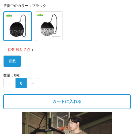
選択中のカラー：
ブラック
（
個数
残り 7 点
）
個数
数量：
0
枚
カートに入れる