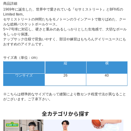
商品詳細
1969年に誕生した、世界中で愛されている『セサミストリート』とBFIVEの
Limited Item。
セサミストリートの仲間たちをモノトーンのラインアートで散りばめた、クー
ルな総柄バスケットボールケース。
5〜7号球に対応し、硬さと重みのあるしっかりとした生地感で、大切なボール
をしっかり保護。
ナップサック仕様で背負いやすく、部活や練習はもちろんデイリーユースにも
おすすめのアイテムです。
サイズ表（単位：cm）
縦
横
ワンサイズ
26
40
※こちらは標準的なサイズであって縫製により数センチ程度寸法が異なること
がございます。ご了承下さい。
全カテゴリから探す