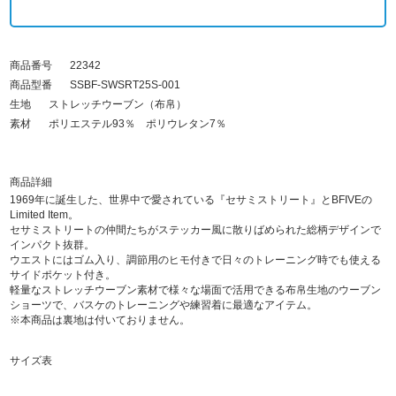
商品番号
22342
商品型番
SSBF-SWSRT25S-001
生地
ストレッチウーブン（布帛）
素材
ポリエステル93％ ポリウレタン7％
商品詳細
1969年に誕生した、世界中で愛されている『セサミストリート』とBFIVEの
Limited Item。
セサミストリートの仲間たちがステッカー風に散りばめられた総柄デザインで
インパクト抜群。
ウエストにはゴム入り、調節用のヒモ付きで日々のトレーニング時でも使える
サイドポケット付き。
軽量なストレッチウーブン素材で様々な場面で活用できる布帛生地のウーブン
ショーツで、バスケのトレーニングや練習着に最適なアイテム。
※本商品は裏地は付いておりません。
サイズ表