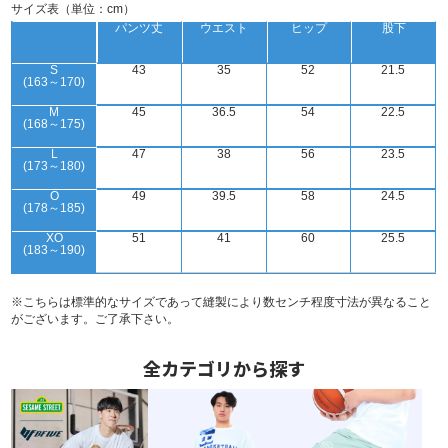
サイズ表（単位：cm）
パンツ丈
ウエスト
ヒップ
股下
S
43
35
52
21.5
(163～170)
M
45
36.5
54
22.5
(168～175)
L
47
38
56
23.5
(173～180)
O
49
39.5
58
24.5
(178～185)
XO
51
41
60
25.5
(183～190)
※こちらは標準的なサイズであって縫製により数センチ程度寸法が異なること
がございます。ご了承下さい。
全カテゴリから探す