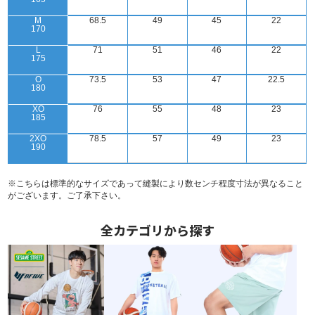
M
68.5
49
45
22
170
L
71
51
46
22
175
O
73.5
53
47
22.5
180
XO
76
55
48
23
185
2XO
78.5
57
49
23
190
※こちらは標準的なサイズであって縫製により数センチ程度寸法が異なること
がございます。ご了承下さい。
全カテゴリから探す