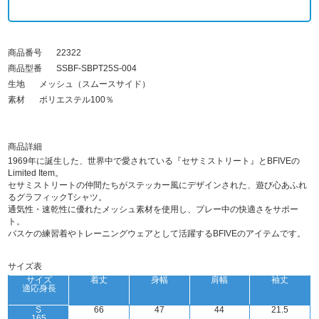
商品番号
22322
商品型番
SSBF-SBPT25S-004
生地
メッシュ（スムースサイド）
素材
ポリエステル100％
商品詳細
1969年に誕生した、世界中で愛されている『セサミストリート』とBFIVEの
Limited Item。
セサミストリートの仲間たちがステッカー風にデザインされた、遊び心あふれ
るグラフィックTシャツ。
通気性・速乾性に優れたメッシュ素材を使用し、プレー中の快適さをサポー
ト。
バスケの練習着やトレーニングウェアとして活躍するBFIVEのアイテムです。
サイズ表
サイズ
着丈
身幅
肩幅
袖丈
適応身長
S
66
47
44
21.5
165