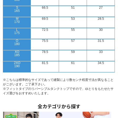
S
66.5
51
27
165
M
69.5
53
28.5
170
L
72.5
55
30
175
O
75.5
57
31.5
180
XO
78.5
59
33
185
2XO
81.5
61
34.5
190
※こちらは標準的なサイズであって縫製により数センチ程度寸法が異なること
がございます。ご了承下さい。
※フィットタイプのリバーシブルタンクトップですので、ゆとりをもたせたサ
イズ選びをおすすめいたします。
全カテゴリから探す