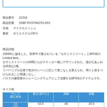
商品番号
22318
商品型番
SSBF-RVSTNK25S-003
生地
マイクロメッシュ
素材
ポリエステル100％
商品詳細
1969年に誕生した、世界中で愛されている『セサミストリート』とBFIVEの
Limited Item。
セサミストリートの仲間たちがステッカー風にデザインされた、遊び心あふれ
る特別な1着。
リバーシブル仕様で気分やシーンに応じて着こなしを変えられ、周りと差をつ
けられること間違いなし。
バスケの練習着やトレーニングウェアとして活躍するBFIVEのアイテムです。
サイズ表
サイズ
着丈(背中心)
身幅
肩幅
適応身長
SS
63.5
49
25.5
160