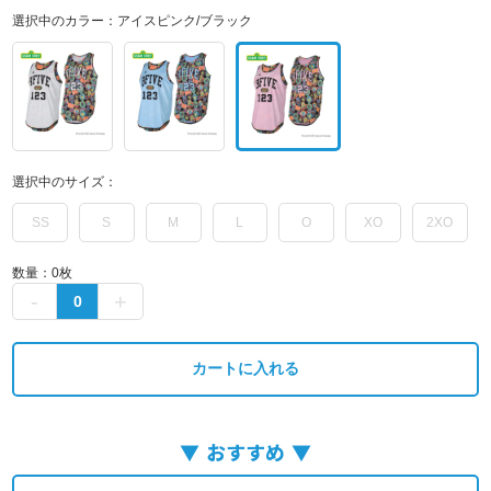
選択中のカラー：
アイスピンク/ブラック
選択中のサイズ：
SS
S
M
L
O
XO
2XO
数量：
0
枚
カートに入れる
おすすめ