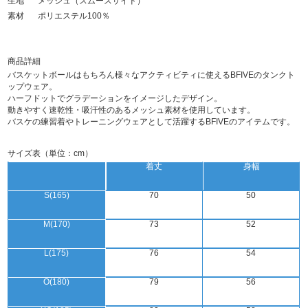
生地
メッシュ（スムースサイド）
素材
ポリエステル100％
商品詳細
バスケットボールはもちろん様々なアクティビティに使えるBFIVEのタンクト
ップウェア。
ハーフドットでグラデーションをイメージしたデザイン。
動きやすく速乾性・吸汗性のあるメッシュ素材を使用しています。
バスケの練習着やトレーニングウェアとして活躍するBFIVEのアイテムです。
サイズ表（単位：cm）
着丈
身幅
S(165)
70
50
M(170)
73
52
L(175)
76
54
O(180)
79
56