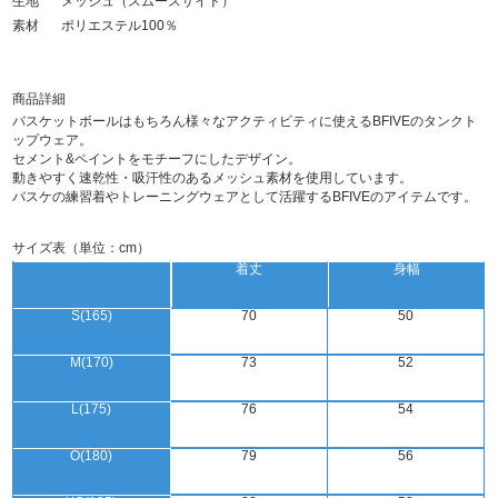
生地
メッシュ（スムースサイド）
素材
ポリエステル100％
商品詳細
バスケットボールはもちろん様々なアクティビティに使えるBFIVEのタンクト
ップウェア。
セメント&ペイントをモチーフにしたデザイン。
動きやすく速乾性・吸汗性のあるメッシュ素材を使用しています。
バスケの練習着やトレーニングウェアとして活躍するBFIVEのアイテムです。
サイズ表（単位：cm）
着丈
身幅
S(165)
70
50
M(170)
73
52
L(175)
76
54
O(180)
79
56