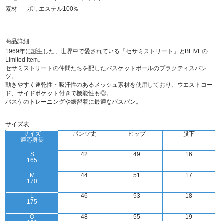
素材
ポリエステル100％
商品詳細
1969年に誕生した、世界中で愛されている『セサミストリート』とBFIVEの
Limited Item。
セサミストリートの仲間たちを配したバスケットボールのプラクティスパン
ツ。
動きやすく速乾性・吸汗性のあるメッシュ素材を使用しており、ウエストコー
ド、サイドポケット付きで機能性も◎。
バスケのトレーニングや練習着に最適なバスパン。
サイズ表
サイズ
パンツ丈
ヒップ
股下
適応身長
S
42
49
16
165
M
44
51
17
170
L
46
53
18
175
O
48
55
19