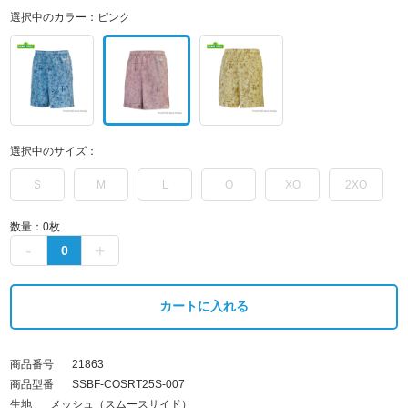
選択中のカラー：
ピンク
選択中のサイズ：
S
M
L
O
XO
2XO
数量：
0
枚
カートに入れる
商品番号
21863
商品型番
SSBF-COSRT25S-007
生地
メッシュ（スムースサイド）