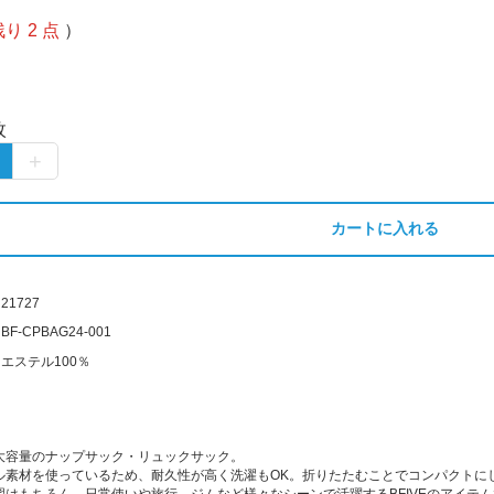
残り 2 点
）
枚
カートに入れる
21727
BF-CPBAG24-001
エステル100％
大容量のナップサック・リュックサック。
ル素材を使っているため、耐久性が高く洗濯もOK。折りたたむことでコンパクトに