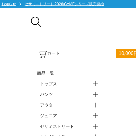
お知らせ
セサミストリート 2026/GAMEシリーズ販売開始
カート
10,0
商品一覧
トップス
パンツ
ープラクティスシャツ(半袖)
ープラクティスシャツ(長袖)
ーTシャツ・ポロシャツ
ータンクトップ・ノースリ
アウター
ースウェット・パーカー
ーバスパン
ーブ
ーショートパンツ
ーロングパンツ
ジュニア
ージャケット
ー上下セット
セサミストリート
ートップス
ーパンツ