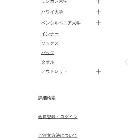
ミシガン大学
ートップス
ーパンツ
ージュニア トップス
ージュニア パンツ
ハワイ大学
ースウェット
ーバッグ
ータオル
ートップス
ーパンツ
ペンシルベニア大学
ートップス
ーパンツ
インナー
ートップス
ーパンツ
ソックス
バッグ
タオル
アウトレット
ートップス
ーパンツ
ーアウター
ージュニア
ーセサミストリート トップ
ーセサミストリート パンツ
ーセサミストリート ジュニ
詳細検索
ーセサミストリート ジュニ
ス
ア トップス
ア パンツ
会員登録・ログイン
ご注文方法について