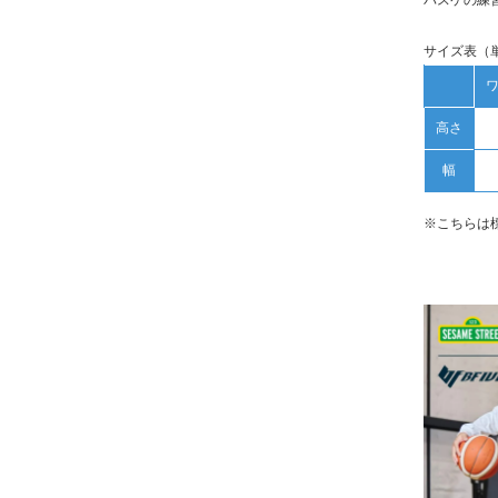
バスケの練
サイズ表（
高さ
幅
※こちらは