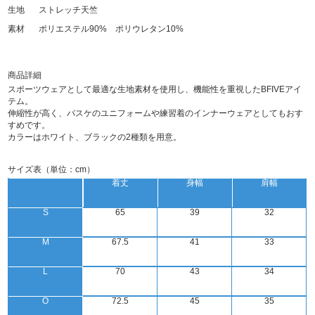
生地
ストレッチ天竺
素材
ポリエステル90% ポリウレタン10%
商品詳細
スポーツウェアとして最適な生地素材を使用し、機能性を重視したBFIVEアイ
テム。
伸縮性が高く、バスケのユニフォームや練習着のインナーウェアとしてもおす
すめです。
カラーはホワイト、ブラックの2種類を用意。
サイズ表（単位：cm）
着丈
身幅
肩幅
S
65
39
32
M
67.5
41
33
L
70
43
34
O
72.5
45
35