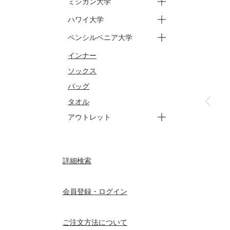
ミシガン大学
ートップス
ーパンツ
ージュニア トップス
ージュニア パンツ
ハワイ大学
ースウェット
ーバッグ
ータオル
ートップス
ーパンツ
ペンシルベニア大学
ートップス
ーパンツ
インナー
ートップス
ーパンツ
ソックス
バッグ
タオル
アウトレット
ートップス
ーパンツ
ーアウター
ージュニア
ーセサミストリート トップ
ーセサミストリート パンツ
ーセサミストリート ジュニ
詳細検索
ーセサミストリート ジュニ
ス
ア トップス
ア パンツ
会員登録・ログイン
ご注文方法について