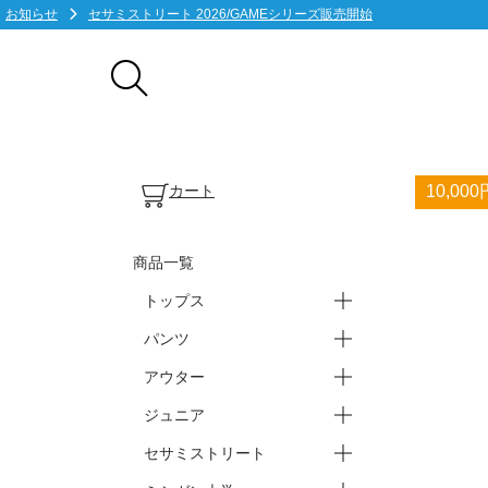
お知らせ
セサミストリート 2026/GAMEシリーズ販売開始
カート
10,0
商品一覧
トップス
パンツ
ープラクティスシャツ(半袖)
ープラクティスシャツ(長袖)
ーTシャツ・ポロシャツ
ータンクトップ・ノースリ
アウター
ースウェット・パーカー
ーバスパン
ーブ
ーショートパンツ
ーロングパンツ
ジュニア
ージャケット
ー上下セット
セサミストリート
ートップス
ーパンツ