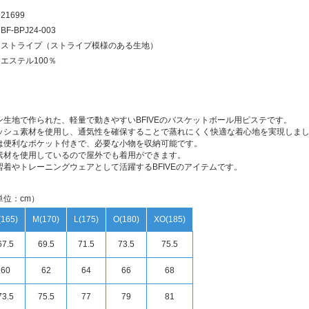
21699
BF-BPJ24-003
ケストライプ（ストライプ模様のある生地）
エステル100％
ン生地で作られた、軽量で動きやすいBFIVEのバスケットボール用ピステです。
ッシュ素材を使用し、通気性を確保することで蒸れにくく快適な着心地を実現しま
は便利なポケット付きで、必要な小物を収納可能です。
素材を使用しているので屋外でも着用ができます。
習着やトレーニングウェアとして活躍するBFIVEのアイテムです。
単位：cm）
(165)
M(170)
L(175)
O(180)
XO(185)
67.5
69.5
71.5
73.5
75.5
60
62
64
66
68
73.5
75.5
77
79
81