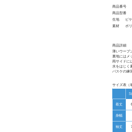
商品番号
商品型番
生地
ピ
素材
ポリ
商品詳細
薄いウーブ
裏地にはメ
両サイドに
水をはじく
バスケの練
サイズ表（
S
着丈
身幅
袖丈