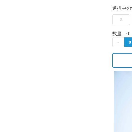
選択中の
S
数量：
0