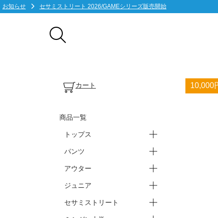
お知らせ
セサミストリート 2026/GAMEシリーズ販売開始
カート
10,0
商品一覧
トップス
パンツ
ープラクティスシャツ(半袖)
ープラクティスシャツ(長袖)
ーTシャツ・ポロシャツ
ータンクトップ・ノースリ
アウター
ースウェット・パーカー
ーバスパン
ーブ
ーショートパンツ
ーロングパンツ
ジュニア
ージャケット
ー上下セット
セサミストリート
ートップス
ーパンツ