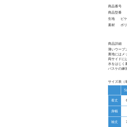
商品番号
商品型番
生地
ピ
素材
ポリ
商品詳細
薄いウーブ
裏地にはメ
両サイドに
水をはじく
バスケの練
サイズ表（
S
着丈
身幅
袖丈