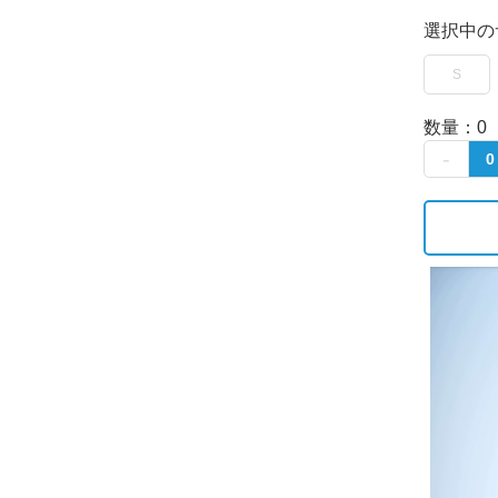
選択中の
S
数量：
0