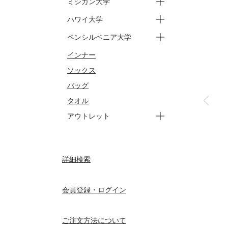
ミシガン大学
ートップス
ーパンツ
ージュニア トップス
ージュニア パンツ
ハワイ大学
ースウェット
ーバッグ
ータオル
ートップス
ーパンツ
ペンシルベニア大学
ートップス
ーパンツ
インナー
ートップス
ーパンツ
ソックス
バッグ
タオル
アウトレット
ートップス
ーパンツ
ーアウター
ージュニア
ーセサミストリート トップ
ーセサミストリート パンツ
ーセサミストリート ジュニ
詳細検索
ーセサミストリート ジュニ
ス
ア トップス
ア パンツ
会員登録・ログイン
ご注文方法について