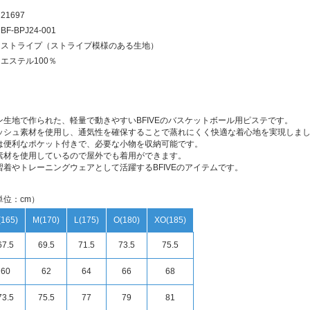
21697
BF-BPJ24-001
ケストライプ（ストライプ模様のある生地）
エステル100％
ン生地で作られた、軽量で動きやすいBFIVEのバスケットボール用ピステです。
ッシュ素材を使用し、通気性を確保することで蒸れにくく快適な着心地を実現しま
は便利なポケット付きで、必要な小物を収納可能です。
素材を使用しているので屋外でも着用ができます。
習着やトレーニングウェアとして活躍するBFIVEのアイテムです。
単位：cm）
(165)
M(170)
L(175)
O(180)
XO(185)
67.5
69.5
71.5
73.5
75.5
60
62
64
66
68
73.5
75.5
77
79
81