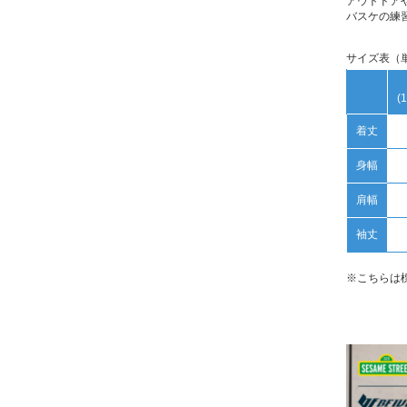
アウトドア
バスケの練
サイズ表（
(
着丈
身幅
肩幅
袖丈
※こちらは