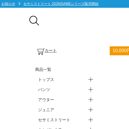
お知らせ
セサミストリート 2026/GAMEシリーズ販売開始
カート
10,0
商品一覧
トップス
パンツ
ープラクティスシャツ(半袖)
ープラクティスシャツ(長袖)
ーTシャツ・ポロシャツ
ータンクトップ・ノースリ
アウター
ースウェット・パーカー
ーバスパン
ーブ
ーショートパンツ
ーロングパンツ
ジュニア
ージャケット
ー上下セット
セサミストリート
ートップス
ーパンツ