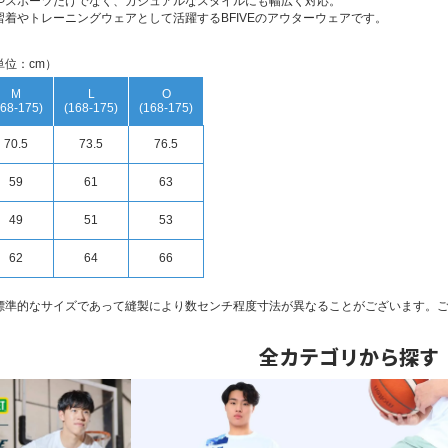
やスポーツだけでなく、カジュアルなスタイルにも幅広く対応。
習着やトレーニングウェアとして活躍するBFIVEのアウターウェアです。
単位：cm）
M
L
O
168-175)
(168-175)
(168-175)
70.5
73.5
76.5
59
61
63
49
51
53
62
64
66
標準的なサイズであって縫製により数センチ程度寸法が異なることがございます。
全カテゴリから探す