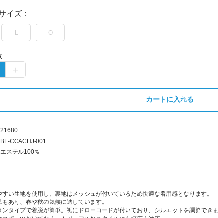
サイズ：
L
O
枚
カートに入れる
21680
BF-COACHJ-001
エステル100％
やすい生地を使用し、裏地はメッシュが付いているため快適な着用感となります。
果もあり、春や秋の気候に適しています。
タンタイプで着脱が簡単。裾にドローコードが付いており、シルエットを調節でき