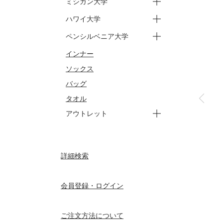
ミシガン大学
ートップス
ーパンツ
ージュニア トップス
ージュニア パンツ
ハワイ大学
ースウェット
ーバッグ
ータオル
ートップス
ーパンツ
ペンシルベニア大学
ートップス
ーパンツ
インナー
ートップス
ーパンツ
ソックス
バッグ
タオル
アウトレット
ートップス
ーパンツ
ーアウター
ージュニア
ーセサミストリート トップ
ーセサミストリート パンツ
ーセサミストリート ジュニ
詳細検索
ーセサミストリート ジュニ
ス
ア トップス
ア パンツ
会員登録・ログイン
ご注文方法について