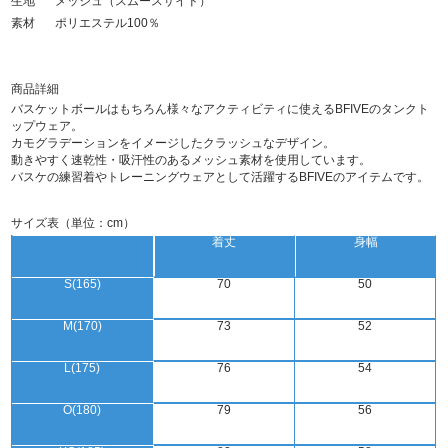
生地
メッシュ（スムースサイド）
素材
ポリエステル100％
商品詳細
バスケットボールはもちろん様々なアクティビティに使えるBFIVEのタンクト
ップウェア。
カモグラデーションをイメージしたクラッシュなデザイン。
動きやすく速乾性・吸汗性のあるメッシュ素材を使用しています。
バスケの練習着やトレーニングウェアとして活躍するBFIVEのアイテムです。
サイズ表（単位：cm）
着丈
身幅
S(165)
70
50
M(170)
73
52
L(175)
76
54
O(180)
79
56