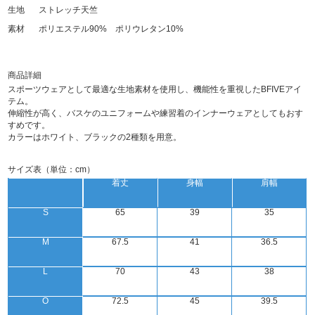
生地
ストレッチ天竺
素材
ポリエステル90% ポリウレタン10%
商品詳細
スポーツウェアとして最適な生地素材を使用し、機能性を重視したBFIVEアイ
テム。
伸縮性が高く、バスケのユニフォームや練習着のインナーウェアとしてもおす
すめです。
カラーはホワイト、ブラックの2種類を用意。
サイズ表（単位：cm）
着丈
身幅
肩幅
S
65
39
35
M
67.5
41
36.5
L
70
43
38
O
72.5
45
39.5