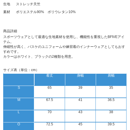
生地
ストレッチ天竺
素材
ポリエステル90% ポリウレタン10%
商品詳細
スポーツウェアとして最適な生地素材を使用し、機能性を重視したBFIVEアイ
テム。
伸縮性が高く、バスケのユニフォームや練習着のインナーウェアとしてもおす
すめです。
カラーはホワイト、ブラックの2種類を用意。
サイズ表（単位：cm）
着丈
身幅
肩幅
S
65
39
35
M
67.5
41
36.5
L
70
43
38
O
72.5
45
39.5