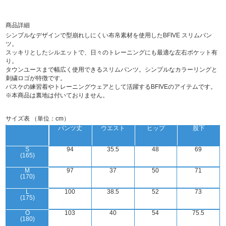
商品詳細
シンプルなデザインで型崩れしにくい布帛素材を使用したBFIVE スリムパン
ツ。
スッキリとしたシルエットで、日々のトレーニングにも最適な左右ポケット有
り。
タウンユースまで幅広く使用できるスリムパンツ。シンプルなカラーリングと
刺繍ロゴが特徴です。
バスケの練習着やトレーニングウェアとして活躍するBFIVEのアイテムです。
※本商品は裏地は付いておりません。
サイズ表 （単位：cm）
パンツ丈
ウエスト
ヒップ
股下
S
94
35.5
48
69
(165)
M
97
37
50
71
(170)
L
100
38.5
52
73
(175)
O
103
40
54
75.5
(180)