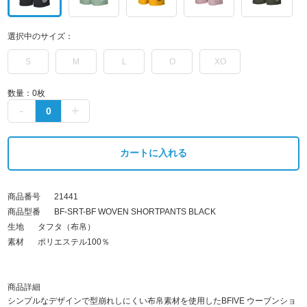
選択中のサイズ：
S
M
L
O
XO
数量：
0
枚
カートに入れる
商品番号
21441
商品型番
BF-SRT-BF WOVEN SHORTPANTS BLACK
生地
タフタ（布帛）
素材
ポリエステル100％
商品詳細
シンプルなデザインで型崩れしにくい布帛素材を使用したBFIVE ウーブンショ