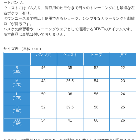
ートパンツ。
ウエストにはゴム入り、調節用のヒモ付きで日々のトレーニングにも最適な左
右ポケット有り。
タウンユースまで幅広く使用できるショーツ。シンプルなカラーリングと刺繍
ロゴが特徴です。
バスケの練習着やトレーニングウェアとして活躍するBFIVEのアイテムです。
※本商品は裏地は付いておりません。
サイズ表 （単位：cm）
パンツ丈
ウエスト
ヒップ
股下
S
46
35
52
22
(165)
M
48
36.5
54
23
(170)
L
50
38
56
24
(175)
O
52
39.5
58
25
(180)
XO
54
41
60
26
(185)