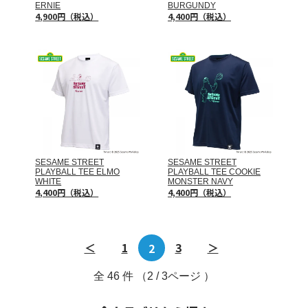
ERNIE
BURGUNDY
4,900円（税込）
4,400円（税込）
SESAME STREET
SESAME STREET
PLAYBALL TEE ELMO
PLAYBALL TEE COOKIE
WHITE
MONSTER NAVY
4,400円（税込）
4,400円（税込）
＜
1
2
3
＞
全
46
件 （2 / 3ページ ）