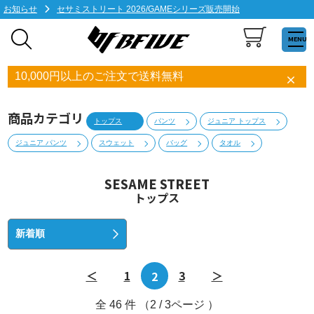
お知らせ
セサミストリート 2026/GAMEシリーズ販売開始
MENU
10,000円以上のご注文で送料無料
商品カテゴリ
トップス
パンツ
ジュニア トップス
ジュニア パンツ
スウェット
バッグ
タオル
SESAME STREET
トップス
＜
1
2
3
＞
全
46
件 （2 / 3ページ ）