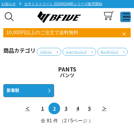
お知らせ
セサミストリート 2026/GAMEシリーズ販売開始
MENU
10,000円以上のご注文で送料無料
商品カテゴリ
バスパン
ショートパンツ
ロングパンツ
PANTS
パンツ
＜
1
2
3
4
5
＞
全
81
件 （2 / 5ページ ）