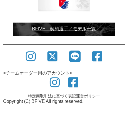
BFIVE 契約選手／モデル一覧
SHOWROOM
バスケットボールウェアブランドBFIVEでは、ショ
ールームを設けております。
ユニフォーム制作にあたり商談・打合せはもちろん
の事、サンプルの確認も 可能ですので、この機会に
ぜひご利用ください。
<チームオーダー用のアカウント>
特定商取引法に基づく表記
運営ポリシー
Copyright (C) BFIVE All rights reserved.