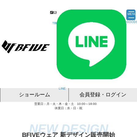
MENU
ショールーム
会員登録・ログイン
営業日：月・火・木・金・土 10:00～18:00
名古屋ショールーム
東京ショールーム
大阪ショールーム
福岡ショールーム
オンライン相談
休業日：水・日・祝
BFIVEウェア 新デザイン販売開始