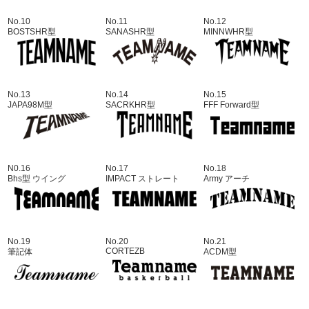
No.10
No.11
No.12
BOSTSHR型
SANASHR型
MINNWHR型
No.13
No.14
No.15
JAPA98M型
SACRKHR型
FFF Forward型
N0.16
No.17
No.18
Bhs型 ウイング
IMPACT ストレート
Army アーチ
No.19
No.20
No.21
CORTEZB
筆記体
ACDM型