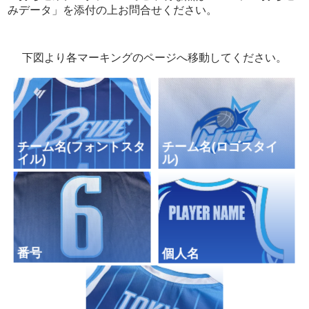
close
close
close
みデータ」を添付の上お問合せください。
下図より各マーキングのページへ移動してください。
チーム名(フォントスタ
チーム名(ロゴスタイ
イル)
ル)
番号
個人名