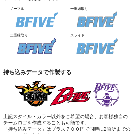
ノーマル
一重縁取り
close
close
close
二重縁取り
スライド
close
close
close
持ち込みデータで作製する
close
close
close
close
close
close
上記スタイル・カラー以外をご希望の場合、お客様独自の
チームロゴを作成することも可能です。
「持ち込みデータ」はプラス７００円で同時に2箇所までの