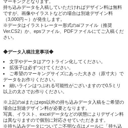
マーキングとなります。
close
close
close
持ち込みデータを入稿していただければデザイン料は無料
ですが、画像やイラストなどの場合は別途デザイン料
（3,000円～）が発生します。
※データはイラストレーター形式のaiファイル（推奨
Ver.CS2）か、epsファイル、PDFファイルにてご入稿くだ
close
close
close
さい。
◆データ入稿注意事項◆
文字やデータはアウトライン化してください。
close
close
close
拡張子は必ずつけてください。
ご希望のマーキングサイズにあった大きさ（原寸大）で
データをお作りください。
細いラインはつぶれる可能性がございますので0.5ミリ
以上の太さでお作りください。
close
close
※上記のaiまたはeps以外の持ち込みデータ入稿をご希望の
場合は別途デザイン料が必要となります。
写真、イラスト、excelデータなどの状態によりデザイン料
は異なりますので個別に対応させていただきます。
※持ち込みデータについてご不明な点はメールに「持ち込