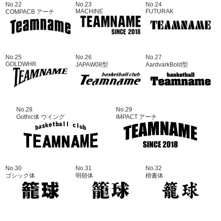
No.22
No.23
No.24
MACHINE
FUTURAK
COMPACB アーチ
No.25
No.26
No.27
GOLDWHR
JAPAW08型
AardvarkBold型
No.28
No.29
Gothic体 ウイング
IMPACT アーチ
No.30
No.31
No.32
ゴシック体
明朝体
楷書体