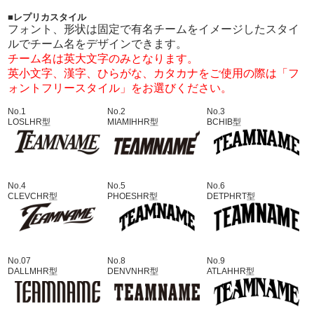
■レプリカスタイル
フォント、形状は固定で有名チームをイメージしたスタイ
ルでチーム名をデザインできます。
チーム名は英大文字のみとなります。
英小文字、漢字、ひらがな、カタカナをご使用の際は「フ
ォントフリースタイル」をお選びください。
No.1
No.2
No.3
LOSLHR型
MIAMIHHR型
BCHIB型
No.4
No.5
No.6
CLEVCHR型
PHOESHR型
DETPHRT型
No.07
No.8
No.9
DALLMHR型
DENVNHR型
ATLAHHR型