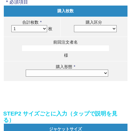
＊必須項目
購入枚数
合計枚数
*
購入区分
枚
前回注文者名
様
購入形態
*
STEP2 サイズごとに入力（タップで説明を見
る）
ジャケットサイズ