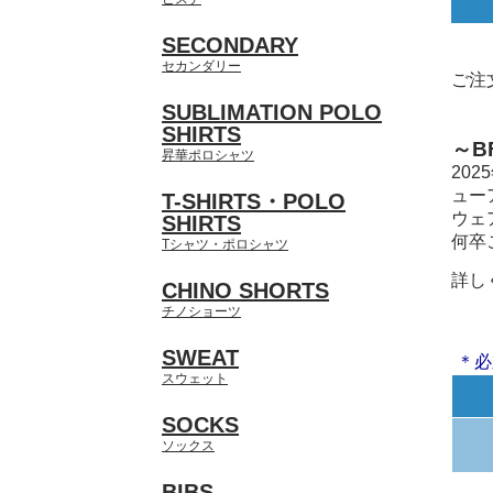
SECONDARY
セカンダリー
ご注
SUBLIMATION POLO
SHIRTS
～B
昇華ポロシャツ
20
ュー
T-SHIRTS・POLO
ウェ
SHIRTS
何卒
Tシャツ・ポロシャツ
詳し
CHINO SHORTS
チノショーツ
SWEAT
＊必
スウェット
SOCKS
ソックス
BIBS