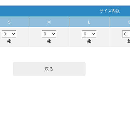
サイズ内訳
S
M
L
枚
枚
枚