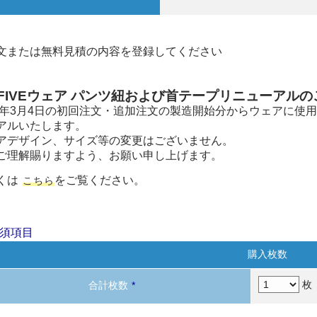
文または無料見積の内容を登録してください
FIVEウェア パンツ紐および
首テープリニューアルの
25年3月4日の初回注文・追加注文の製造開始分からウェアに
アルいたします。
アデザイン、サイズ等の変更はございません。
ご理解賜りますよう、お願い申し上げます。
くは
をご覧ください。
こちら
須項目
購入枚数
枚
合計枚数
*