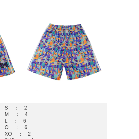
S ： 2
M ： 4
L ： 6
O ： 6
XO ： 2