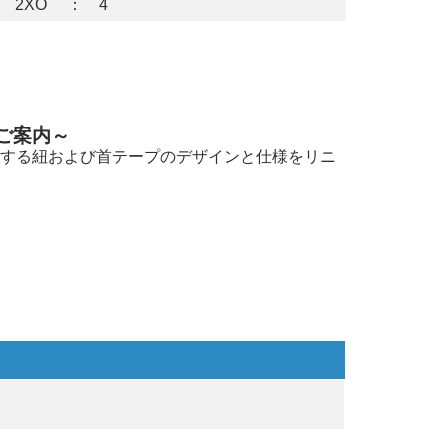
2XO ： 4
ご案内～
使用する紐および首テープのデザインと仕様をリニ