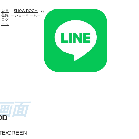
会員
SHOW ROOM
登録
ーショールームー
ログ
イン
DD
ITE/GREEN