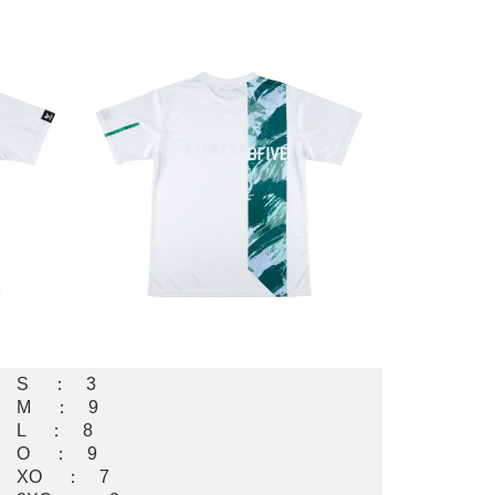
S ： 3
M ： 9
L ： 8
O ： 9
XO ： 7