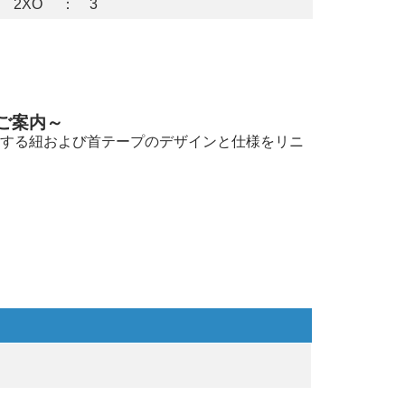
2XO ： 3
ご案内～
使用する紐および首テープのデザインと仕様をリニ