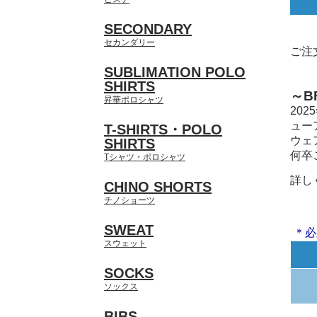
SECONDARY
セカンダリー
ご注
SUBLIMATION POLO
SHIRTS
～B
昇華ポロシャツ
20
ュー
T-SHIRTS・POLO
ウェ
SHIRTS
何卒
Tシャツ・ポロシャツ
詳し
CHINO SHORTS
チノショーツ
SWEAT
＊必
スウェット
SOCKS
ソックス
BIBS