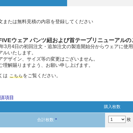
文または無料見積の内容を登録してください
FIVEウェア パンツ紐および
首テープリニューアルの
25年3月4日の初回注文・追加注文の製造開始分からウェアに
アルいたします。
アデザイン、サイズ等の変更はございません。
ご理解賜りますよう、お願い申し上げます。
くは
をご覧ください。
こちら
須項目
購入枚数
枚
合計枚数
*