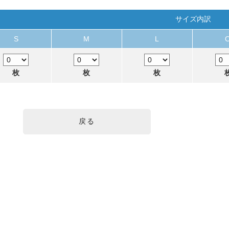
サイズ内訳
S
M
L
枚
枚
枚