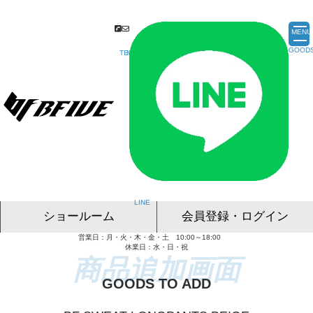
MENU
ショールーム
会員登録・ログイン
営業日：月・火・木・金・土 10:00～18:00
名古屋ショールーム
東京ショールーム
大阪ショールーム
福岡ショールーム
オンライン相談
休業日：水・日・祝
GOODS TO ADD