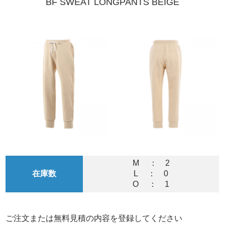
BF SWEAT LONGPANTS BEIGE
M ： 2
在庫数
L ： 0
O ： 1
ご注文または無料見積の内容を登録してください