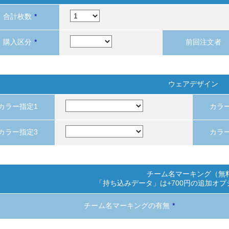
合計枚数
*
購入区分
*
前回注文者
ウェアデザイン
カラー指定1
カラ
カラー指定3
カラ
チーム名マーキング（無
「持ち込みデータ」は+700円の追加オ
チーム名マーキングの有無
*