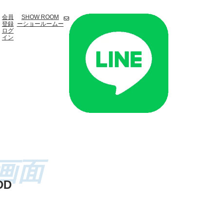
会員
SHOW ROOM
登録
ーショールームー
ログ
イン
DD