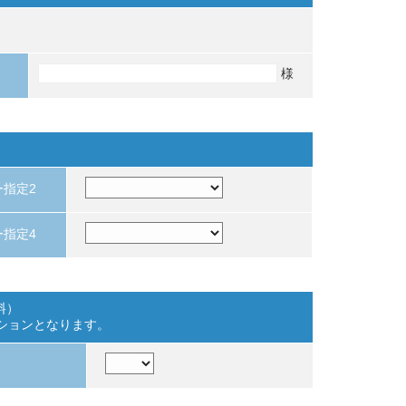
様
ー指定2
ー指定4
料）
プションとなります。