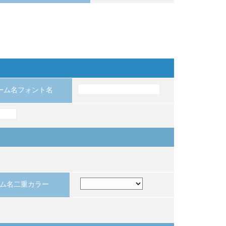
ーム名フォント名
ム名二重カラー