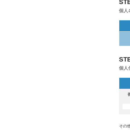
ST
個人
ST
個人
その