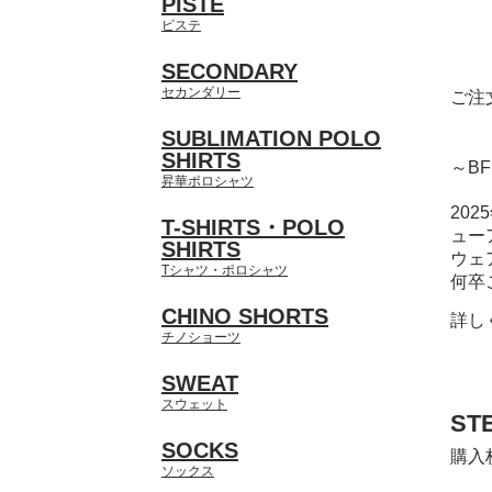
PISTE
ピステ
SECONDARY
セカンダリー
ご注
SUBLIMATION POLO
SHIRTS
～B
昇華ポロシャツ
20
T-SHIRTS・POLO
ュー
SHIRTS
ウェ
Tシャツ・ポロシャツ
何卒
CHINO SHORTS
詳し
チノショーツ
SWEAT
スウェット
ST
SOCKS
購入
ソックス