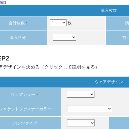
項目
購入枚数
枚
合計枚数
*
購入区分
前
EP2
アデザインを決める（クリックして説明を見る）
ウェアデザイン
ウェアカラー
*
ジャケットファスナーカラー
パンツタイプ