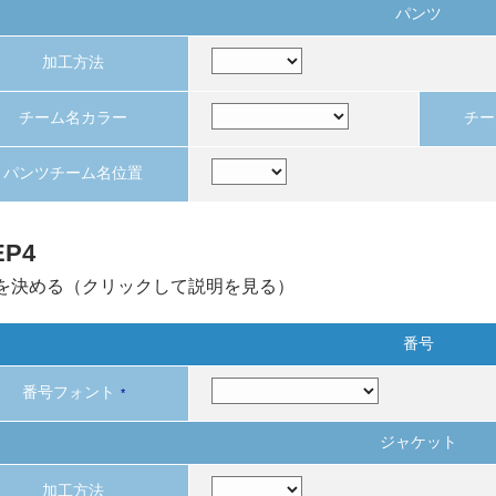
パンツ
加工方法
チーム名カラー
チー
パンツチーム名位置
EP4
を決める（クリックして説明を見る）
番号
番号フォント
*
ジャケット
加工方法