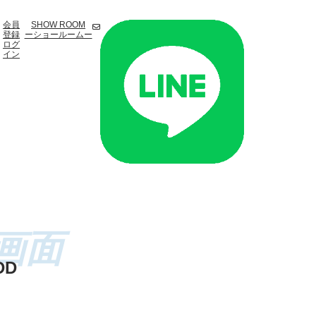
会員
SHOW ROOM
登録
ーショールームー
ログ
イン
DD