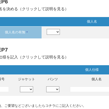
EP6
名を決める（クリックして説明を見る）
個人名
個人名の有無
*
EP7
仕様を記入（クリックして説明を見る）
個人仕様
番号
ジャケット
パンツ
個人名
他、ご要望などございましたらコチラにご記入ください。