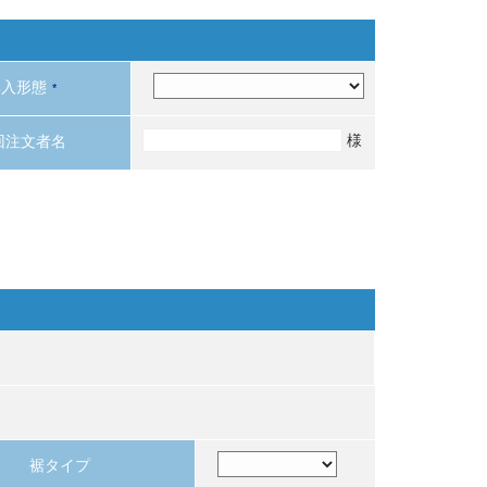
購入形態
*
様
回注文者名
裾タイプ