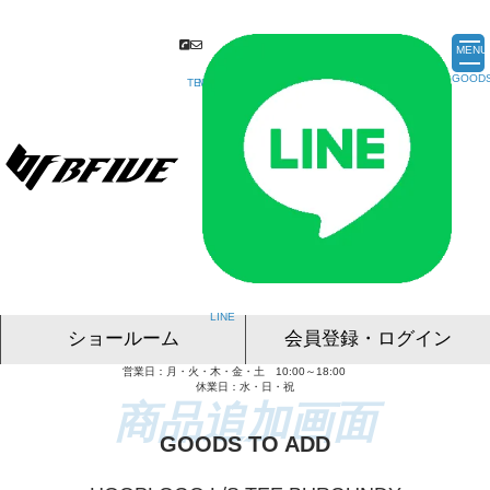
MENU
ショールーム
会員登録・ログイン
営業日：月・火・木・金・土 10:00～18:00
名古屋ショールーム
東京ショールーム
大阪ショールーム
福岡ショールーム
オンライン相談
休業日：水・日・祝
GOODS TO ADD