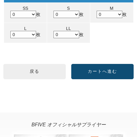
SS
S
M
枚
枚
枚
L
LL
枚
枚
BFIVE オフィシャルサプライヤー