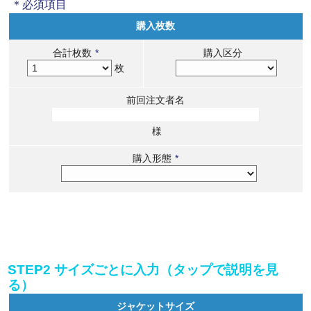
＊必須項目
購入枚数
合計枚数
*
購入区分
枚
前回注文者名
様
購入形態
*
STEP2 サイズごとに入力（タップで説明を見
る）
ジャケットサイズ