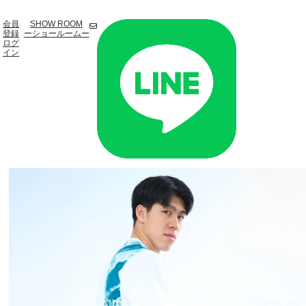
会員
SHOW ROOM
登録
ーショールームー
ログ
イン