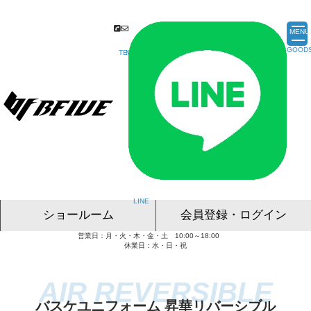
MENU
ショールーム
会員登録・ログイン
営業日：月・火・木・金・土 10:00～18:00
名古屋ショールーム
東京ショールーム
大阪ショールーム
福岡ショールーム
オンライン相談
休業日：水・日・祝
バスケユニフォーム 昇華リバーシブル