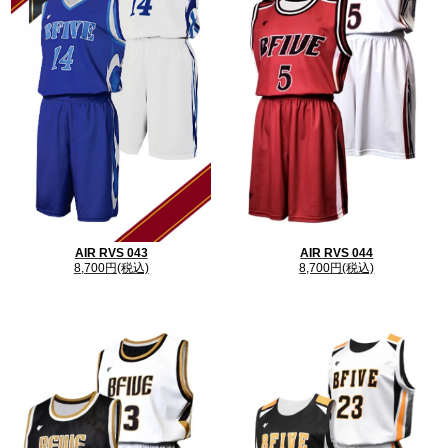
価格
（税込）
■マイクロメッシュ
スポーツウェアに良く使用される速乾性に優れた生
■基本価格
地で、主にリバーシブルウェアやウォームアップウ
8,700
リバーシブル セット
9,990 円 →
円
ェアの裏生地に使用されています。
リバーシブル シャツ単品
6,900 円 → 4,400 円
ユニフォーム（SELECT）に使用されている「メッ
リバーシブル パンツ単品
5,900 円 → 4,300 円
シュ」より穴が大きく、軽量・通気性に優れた生地
2026.08.24
（
火
）
となります。
※期間限定キャンペーン中
まで
※チーム名、胸・背番号込み
素材
：ポリエステル100％
サイズ
■表裏でデザインを変更する場合
重さ
：90g/㎡
・+1000円の追加オプションとなります。
寸法測定箇所について
・チーム名は+700円、番号は+500円、
AIR RVS 043
AIR RVS 044
ロゴマークは更に+700円、地域名は更に+500円と
8,700円(税込)
8,700円(税込)
なります。
120～150
3S～3XO
■注文枚数
初回注文は4枚から
ネックタイプ
肩タイプ
パンツタイプ
120
追加注文は1枚から
■マーキングオプション
適応身長
120
ネックタイプ
チーム名
無料
胸・背番号
無料
着丈
50
パンツ番号
無料