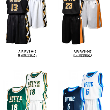
■メッシュライトウェイト
個人名
+700 円
（スムースサイド）
身幅
37
ロゴマーク
無料
表面の穴が開いていないメッシュ生地。軽量かつ昇
地域名
無料
華プリント面が綺麗に仕上がる事が特徴となりま
パンツ丈
34
す。
（レギュラー）
納期
伸縮性も高く、試合や練習での動きやすさも重視し
パンツ丈
ております。
40
セミロング
■納期について
（※旧レギュラー）
素材
：ポリエステル100％
詳しくは
をご確認ください。
納期案内
パンツ丈
45
close
重さ
：100g/㎡
（ロング）
AIR RVS 045
AIR RVS 047
8,700円(税込)
8,700円(税込)
■お支払いが代金引換の場合 ご注文確定メール送付
MORE
後、翌日に製造を開始いたします。 お支払いは商品
ご到着と同時に、配送業者様へ行って頂く形となり
close
ます。 商品の発送時にご連絡いたしますので、ご到
カラー
着までお待ちくださいませ。
以下の色を自由に組み合わせて注文が可能
■お支払いが銀行振込、郵便振替の場合 ご注文確定
後にお振込先のご案内をさせて頂きます。 製造はご
入金の確認が取れ次第の着手となります。 商品の発
送時にご連絡いたしますので、ご到着までお待ちく
ださいませ。