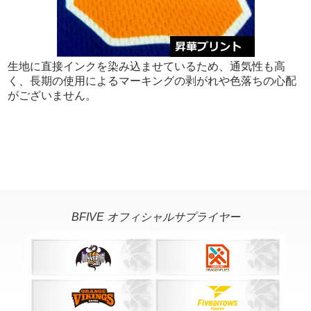
リバーシブル セット
6,900 円
リバーシブル シャツ単品
3,600 円
リバーシブル パンツ単品
3,300 円
■注文枚数
生地に直接インクを染み込ませているため、通気性も高
サイズ
初回注文は4枚から
く、長期の使用によるマーキングの剥がれや色落ちの心配
追加注文は1枚から
がございません。
寸法測定箇所について
■マーキングオプション
チーム名
無料
胸・背番号
無料
120～150
3S～3XO
パンツ番号
無料
個人名
+700 円
120
ロゴマーク
無料
地域名
無料
適応身長
120
BFIVE オフィシャルサプライヤー
納期
着丈
50
■納期について
身幅
37
詳しくは
をご確認ください。
納期案内
パンツ丈
34