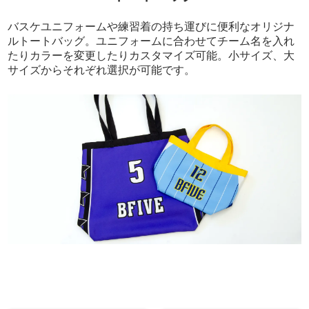
バスケユニフォームや練習着の持ち運びに便利なオリジナ
ルトートバッグ。ユニフォームに合わせてチーム名を入れ
たりカラーを変更したりカスタマイズ可能。小サイズ、大
サイズからそれぞれ選択が可能です。
SHOWROOM
バスケットボールウェアブランドBFIVEでは、ショー
生地
ルームを設けております。
ユニフォーム制作にあたり商談・打合せはもちろんの
生地は「厚手オックスフォード」で作成いたします。
事、サンプルの確認も 可能ですので、この機会にぜひ
ご利用ください。
価格
（税込）