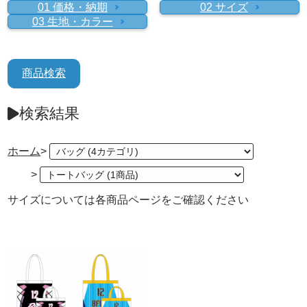
■基本価格
01 価格・納期
02 サイズ
■厚手オックスフォード
デザインIDとは
03 生地・カラー
オリジナルトートバッグ（小） 1,400 円
厚手オックスフォードは、メッシュ（ヘビーウェイ
3Dシミュレーターにて、データ保存の際に発行される
オリジナルトートバッグ（大） 1,900 円
東京（上野）
名
ト）やピケストライプと比較すると硬くて重みがあ
英数字です。
サイズ
り、しっかりした素材感が特徴。耐久性も優れており
■注文枚数
保存の際に表示される画面、もしくはお客様宛にお送
商品検索
ます。
連絡先情報
4枚から
りいたしましたメールに記載されています。
基本情報
MAIL
TEL
素材
：ポリエステル100％
注文情報
パスワード
検索結果
送り先リスト
お客様のご登録頂いた連絡先情報の確認・変更が可能
納期
■営業日：月・火・木・金・土
■営業日：月・火・木・金・土
お客様のご登録頂いた基本情報の確認・変更が可能で
ログアウト
退会手続き
です。
■休業日：水・日・祝
■休業日：水・日・祝
す。
過去の購入履歴からの追加注文や、現在注文中の商品
過去の購入履歴からの追加注文や、現在注文中の商品
■納期について
■営業時間：10：00～18：00
■営業時間：10：00～18：00
こちらの画面から、よく使う送付先情報を送付先リス
ホーム
>
・住所
の変更や確認ができます。
の変更や確認ができます。
・メールアドレス
トに登録することができます。
こちらの画面から、ログアウトが可能です。
こちらの画面から、退会手続きが可能です。
詳しくは
・電話番号
をご確認ください。
納期案内
無料見積もりの再見積もりや、注文への申し込みも可
無料見積もりの再見積もりや、注文への申し込みも可
カラー
>
・携帯メールアドレス
送付先リストは最大10件まで登録が可能です。
・携帯電話番号
能です。
能です。
・ユーザID
以下の色を自由に組み合わせて注文が可能
・会社名・団体名
サイズについては各商品ページをご確認ください
050-3095-5680
■お支払いが代金引換の場合 ご注文確定メール送付
・取引条件
・部署名
後、翌日に製造を開始いたします。 お支払いは商品ご
到着と同時に、配送業者様へ行って頂く形となりま
close
close
close
close
す。 商品の発送時にご連絡いたしますので、ご到着ま
大阪（心斎橋）
福
close
close
close
close
close
close
close
close
close
close
close
close
close
close
close
close
close
close
close
close
でお待ちくださいませ。
close
close
close
■お支払いが銀行振込、郵便振替の場合 ご注文確定後
close
ONLINE SHOWROOM
にお振込先のご案内をさせて頂きます。 製造はご入金