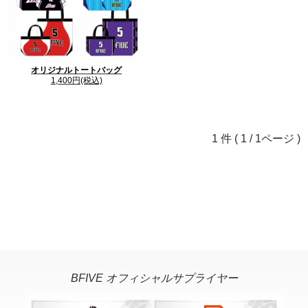
の確認が取れ次第の着手となります。 商品の発送時に
close
ご連絡いたしますので、ご到着までお待ちくださいま
せ。
close
オリジナルトートバッグ
1,400円(税込)
1 件 ( 1 / 1ページ )
「打ち合わせをしたいが遠方なのでできない」「直接行く
いうお客様のご要望に沿えますようにオンラインショール
す。
詳細はこちら
close
close
BFIVE オフィシャルサプライヤー