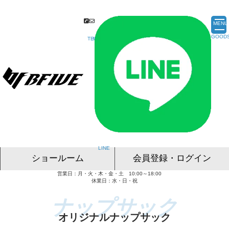
MENU
ショールーム
会員登録・ログイン
営業日：月・火・木・金・土 10:00～18:00
名古屋ショールーム
東京ショールーム
大阪ショールーム
福岡ショールーム
オンライン相談
休業日：水・日・祝
オリジナルナップサック