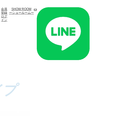
会員
SHOW ROOM
登録
ーショールームー
ログ
イン