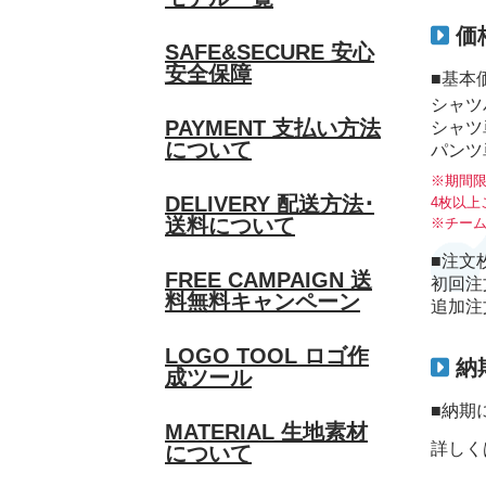
価
SAFE&SECURE
安心
安全保障
■基本
シャツ
PAYMENT
支払い方法
シャツ
について
パンツ
※期間
DELIVERY
配送方法･
4枚以
送料について
※チー
■注文
FREE CAMPAIGN
送
初回注
料無料キャンペーン
追加注
LOGO TOOL
ロゴ作
納
成ツール
■納期
MATERIAL
生地素材
詳しく
について