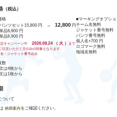
格
（税込）
価格
■マーキングオプショ
12,800
チーム名
無料
パンツセット
15,800 円 →
円
ジャケット番号
無料
単品
6,900 円
パンツ番号
無料
単品
6,900 円
個人名
+700 円
2026.08.24
（
火
）
限定キャンペーン中
まで
ロゴマーク
無料
上ご注文いただく方のみの対象となります。
地域名
無料
ム名・ジャケット番号込み
枚数
文は4枚から
文は1枚から
期
について
は
をご確認ください。
納期案内