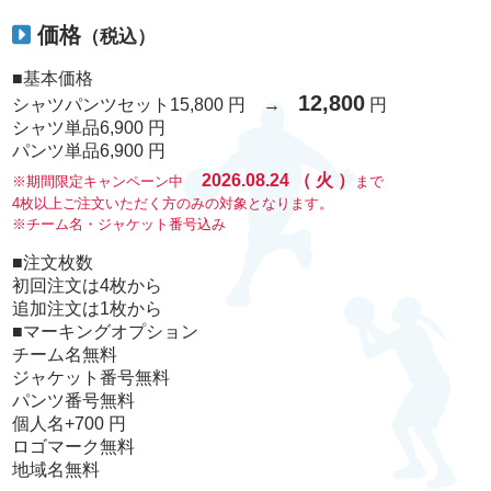
価格
（税込）
■基本価格
12,800
シャツパンツセット
15,800 円 →
円
シャツ単品
6,900 円
パンツ単品
6,900 円
2026.08.24
（
火
）
※期間限定キャンペーン中
まで
4枚以上ご注文いただく方のみの対象となります。
※チーム名・ジャケット番号込み
■注文枚数
初回注文は4枚から
追加注文は1枚から
■マーキングオプション
チーム名
無料
ジャケット番号
無料
パンツ番号
無料
個人名
+700 円
ロゴマーク
無料
地域名
無料