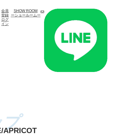
会員
SHOW ROOM
登録
ーショールームー
ログ
イン
/APRICOT