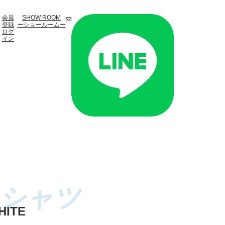
会員
SHOW ROOM
登録
ーショールームー
ログ
イン
HITE