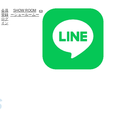
会員
SHOW ROOM
登録
ーショールームー
ログ
イン