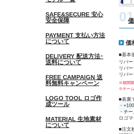
SAFE&SECURE
安心
安全保障
PAYMENT
支払い方法
について
価
■基本
DELIVERY
配送方法･
送料について
リバー
リバー
リバー
FREE CAMPAIGN
送
料無料キャンペーン
※期間
※チー
LOGO TOOL
ロゴ作
■表裏
成ツール
・+1
・チー
ロゴマ
MATERIAL
生地素材
について
■注文