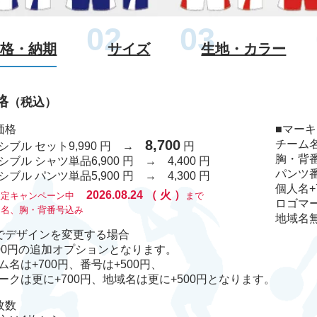
価格・納期
サイズ
生地・カラー
格
（税込）
価格
■マー
8,700
チーム
シブル セット
9,990 円 →
円
胸・背
シブル シャツ単品
6,900 円 → 4,400 円
パンツ
シブル パンツ単品
5,900 円 → 4,300 円
個人名
+
2026.08.24
（
火
）
限定キャンペーン中
まで
ロゴマ
ム名、胸・背番号込み
地域名
でデザインを変更する場合
000円の追加オプションとなります。
ム名は+700円、番号は+500円、
ークは更に+700円、地域名は更に+500円となります。
枚数