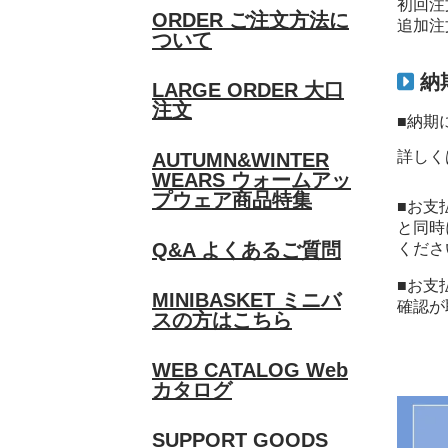
初回注
ORDER
ご注文方法に
追加注
ついて
納
LARGE ORDER
大口
注文
■納期
詳しく
AUTUMN&WINTER
WEARS
ウォームアッ
プウェア商品特集
■お支
と同時
Q&A
よくあるご質問
くださ
■お支
MINIBASKET
ミニバ
確認が
スの方はこちら
WEB CATALOG
Web
カタログ
SUPPORT GOODS