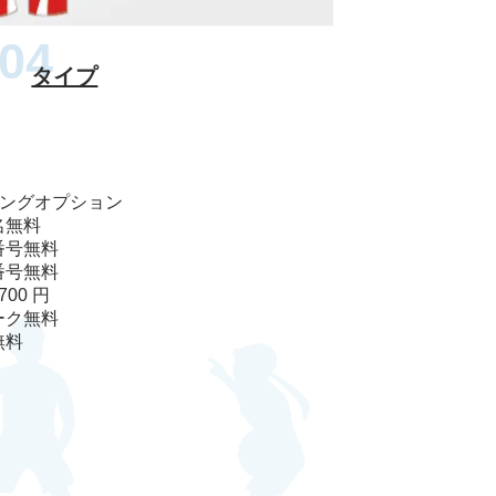
タイプ
キングオプション
名
無料
番号
無料
番号
無料
700 円
ーク
無料
無料