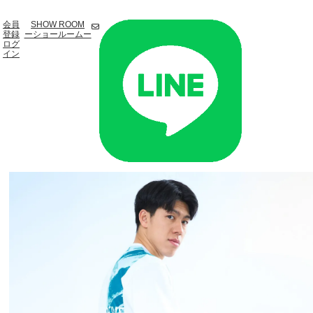
会員
SHOW ROOM
登録
ーショールームー
ログ
イン