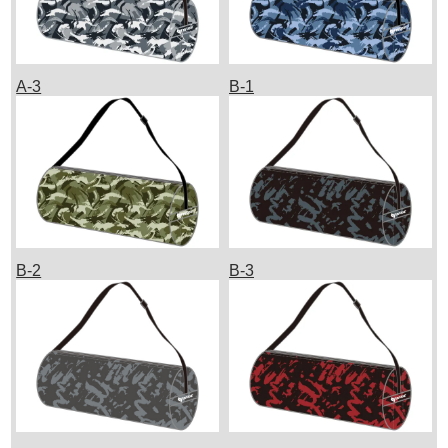
A-3
B-1
B-2
B-3