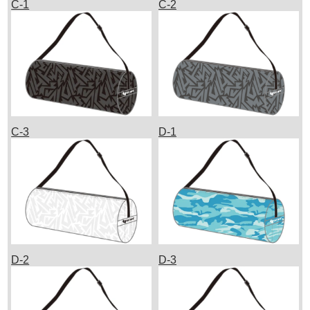
C-1
C-2
C-3
D-1
D-2
D-3